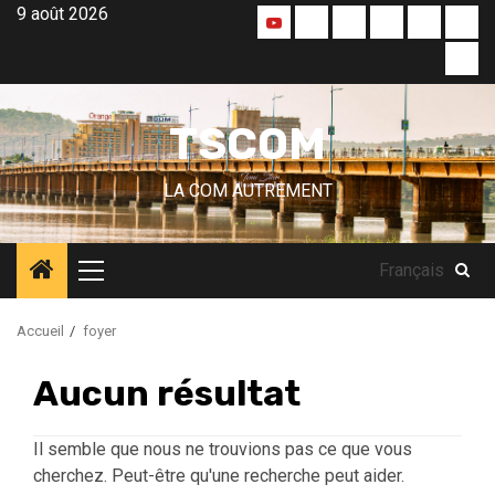
Aller
9 août 2026
Accueil
A
Blog
Qui
Nos
Nos
au
la
sommes
créas
part
TS
contenu
une
nous
TV
!
?
TSCOM
LA COM AUTREMENT
Français
Menu
principal
Accueil
foyer
Aucun résultat
Il semble que nous ne trouvions pas ce que vous
cherchez. Peut-être qu'une recherche peut aider.