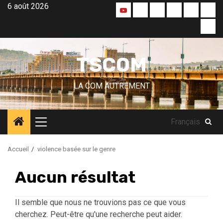
Aller
6 août 2026
Accueil
A
Blog
Qui
Nos
Nos
au
la
sommes
créas
part
TS
contenu
une
nous
TV
!
?
TSCOM
LA COM AUTREMENT
Français
Menu
principal
Accueil
violence basée sur le genre
Aucun résultat
Il semble que nous ne trouvions pas ce que vous
cherchez. Peut-être qu'une recherche peut aider.