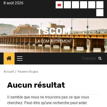
Aller
8 août 2026
Accueil
A
Blog
Qui
Nos
Nos
au
la
sommes
créas
part
TS
contenu
une
nous
TV
!
?
TSCOM
LA COM AUTREMENT
Français
Menu
principal
Accueil
Казино Водка
Aucun résultat
Il semble que nous ne trouvions pas ce que vous
cherchez. Peut-être qu'une recherche peut aider.